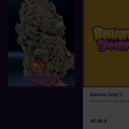
Banana Jelly'Z
Banana OG x Orange N
45.00
€