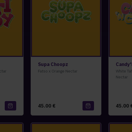
Supa Choopz
Candy'
ctar
Fatso x Orange Nectar
White Ta
Nectar
45.00
€
45.00