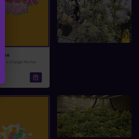
Tree
on x Orange Nectar
€