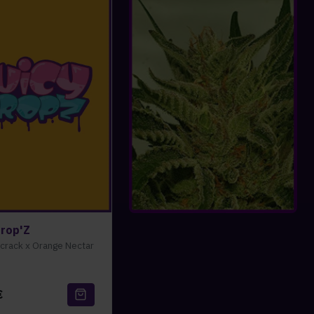
Drop'Z
crack x Orange Nectar
€