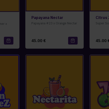
Papayana Nectar
Citrus
Papayana #23 x Orange Nectar
Super So
ner x
45.00
€
45.00