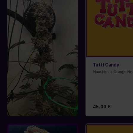
Tutti Candy
Munchies x Orange Ne
45.00
€