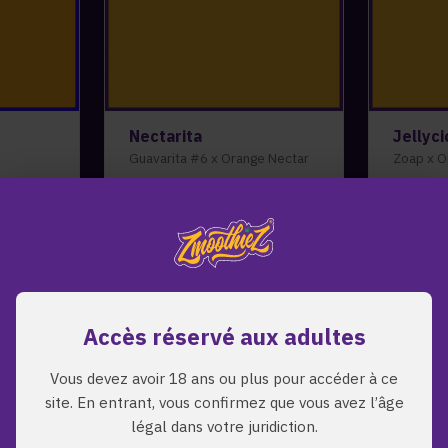
Nectarita
Jellyc
Guavarita #6 x Orange Nectar
Zoap x O
45.00
€
45.00
Accès réservé aux adultes
Vous devez avoir 18 ans ou plus pour accéder à ce
site. En entrant, vous confirmez que vous avez l’âge
légal dans votre juridiction.