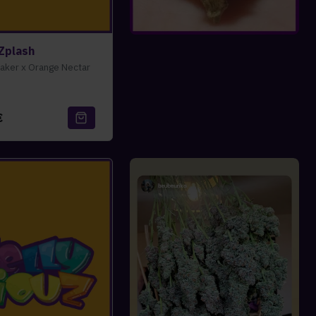
 Zplash
aker x Orange Nectar
€