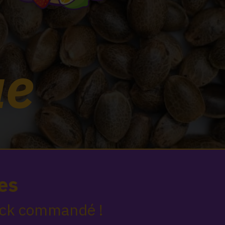
ue
es
pack commandé !