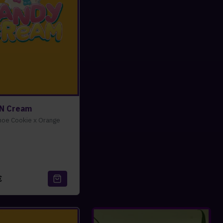
N Cream
hoe Cookie x Orange
€