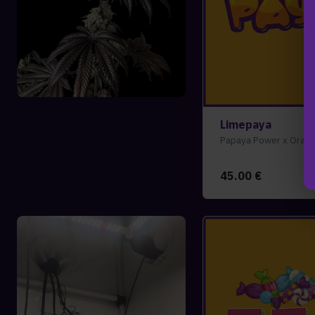
Limepaya
Papaya Power x Orang
45.00
€