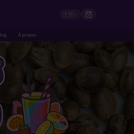
🇫🇷
log
À propos