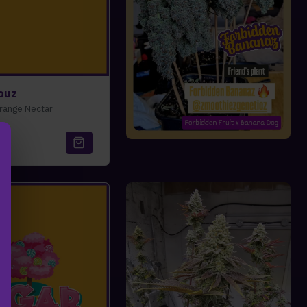
iouz
range Nectar
€