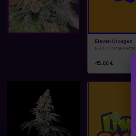
Eleven Orangez
RS11 x Orange Nectar
45.00
€