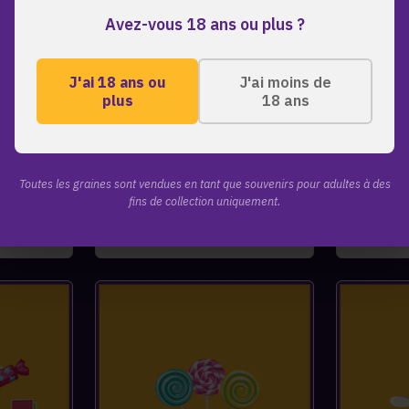
Avez-vous 18 ans ou plus ?
J'ai 18 ans ou
J'ai moins de
plus
18 ans
Guavarita
Sugar 
e Nectar
Sunset Guava x Orange Nectar
Locomoti
Toutes les graines sont vendues en tant que souvenirs pour adultes à des
fins de collection uniquement.
45.00
€
45.00