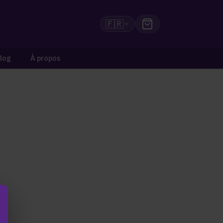
🇫🇷
log
À propos