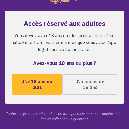
bonne voie.
Accès réservé aux adultes
Retour a l'accueil
Parcourir les graines
Vous devez avoir 18 ans ou plus pour accéder à ce
site. En entrant, vous confirmez que vous avez l’âge
légal dans votre juridiction.
Avez-vous 18 ans ou plus ?
J'ai 18 ans ou
J'ai moins de
plus
18 ans
A PROPOS
LIENS RAPI
Toutes les grai
ZmoothieZ propose des
graines de cannabis premium
A propos de nou
Toutes les graines sont vendues en tant que souvenirs pour adultes à des
pour les collectionneurs
fins de collection uniquement.
Blog
exigeants. Genetiques
Contact