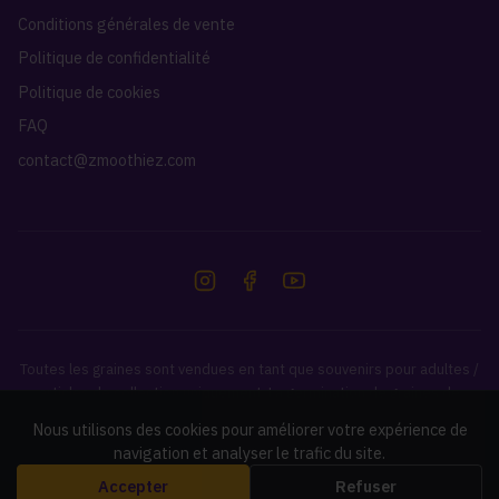
Conditions générales de vente
Politique de confidentialité
Politique de cookies
FAQ
contact@zmoothiez.com
Toutes les graines sont vendues en tant que souvenirs pour adultes /
articles de collection uniquement. La germination de graines de
cannabis est illégale dans de nombreux pays. Il est de votre
Nous utilisons des cookies pour améliorer votre expérience de
responsabilité de vérifier et de respecter les lois de votre pays.
navigation et analyser le trafic du site.
Accepter
Refuser