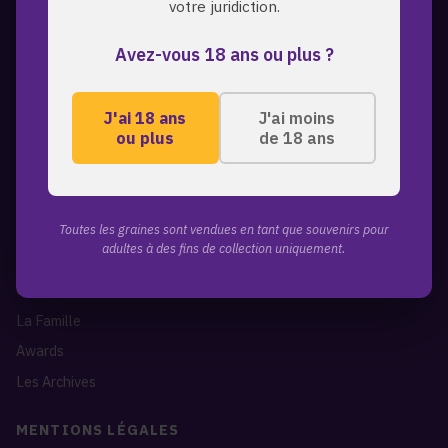
votre juridiction.
A PROPOS
Avez-vous 18 ans ou plus ?
ZmoothieZ propose des graines de cannabis premium pour les
collectionneurs exigeants. Genetiques d'exception, expedition
discrete, livraison mondiale.
J'ai 18 ans
J'ai moins
ou plus
de 18 ans
LIENS RAPIDES
Toutes les graines
A propos de nous
Toutes les graines sont vendues en tant que souvenirs pour
adultes à des fins de collection uniquement.
Blog
Contact
La Famille
Awards
Les Archives
MENTIONS LÉGALES