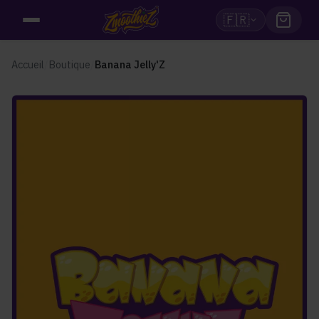
🇫🇷
Accueil
/
Boutique
/
Banana Jelly'Z