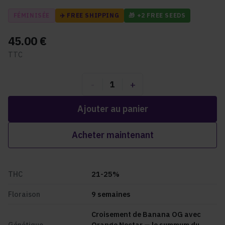
FÉMINISÉE
✈️ FREE SHIPPING
🎁 +2 FREE SEEDS
45.00
€
TTC
-
+
1
Ajouter au panier
Acheter maintenant
THC
21-25%
Floraison
9
semaines
Croisement de Banana OG avec
Génétique
Orange Nectar — le summum du