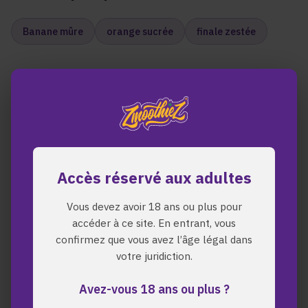
Banane mûre
orange sucrée
finale zestée
Effets
Euphorique
ultra-puissant
force sédative — stimulant
profondément relaxant
Accès réservé aux adultes
d'une puissance séduisante
Vous devez avoir 18 ans ou plus pour
accéder à ce site. En entrant, vous
confirmez que vous avez l’âge légal dans
votre juridiction.
Avez-vous 18 ans ou plus ?