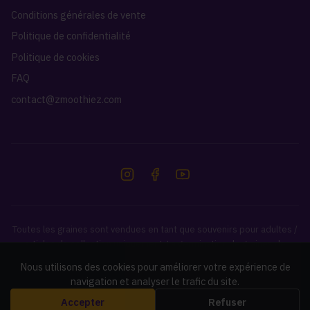
Conditions générales de vente
Politique de confidentialité
Politique de cookies
FAQ
contact@zmoothiez.com
Toutes les graines sont vendues en tant que souvenirs pour adultes /
articles de collection uniquement. La germination de graines de
cannabis est illégale dans de nombreux pays. Il est de votre
Nous utilisons des cookies pour améliorer votre expérience de
responsabilité de vérifier et de respecter les lois de votre pays.
navigation et analyser le trafic du site.
Accepter
Refuser