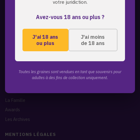
votre juridiction.
A PROPOS
Avez-vous 18 ans ou plus ?
ZmoothieZ propose des graines de cannabis premium pour les
collectionneurs exigeants. Genetiques d'exception, expedition
discrete, livraison mondiale.
J'ai 18 ans
J'ai moins
ou plus
de 18 ans
LIENS RAPIDES
Toutes les graines
A propos de nous
Toutes les graines sont vendues en tant que souvenirs pour
adultes à des fins de collection uniquement.
Blog
Contact
La Famille
Awards
Les Archives
MENTIONS LÉGALES