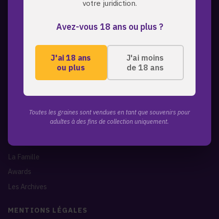
votre juridiction.
A PROPOS
Avez-vous 18 ans ou plus ?
ZmoothieZ propose des graines de cannabis premium pour les
collectionneurs exigeants. Genetiques d'exception, expedition
discrete, livraison mondiale.
J'ai 18 ans
J'ai moins
ou plus
de 18 ans
LIENS RAPIDES
Toutes les graines
A propos de nous
Toutes les graines sont vendues en tant que souvenirs pour
adultes à des fins de collection uniquement.
Blog
Contact
La Famille
Awards
Les Archives
MENTIONS LÉGALES