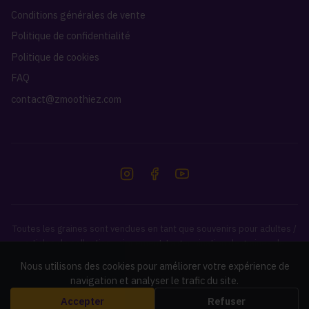
Conditions générales de vente
Politique de confidentialité
Politique de cookies
FAQ
contact@zmoothiez.com
Toutes les graines sont vendues en tant que souvenirs pour adultes /
articles de collection uniquement. La germination de graines de
cannabis est illégale dans de nombreux pays. Il est de votre
Nous utilisons des cookies pour améliorer votre expérience de
responsabilité de vérifier et de respecter les lois de votre pays.
navigation et analyser le trafic du site.
Accepter
Refuser