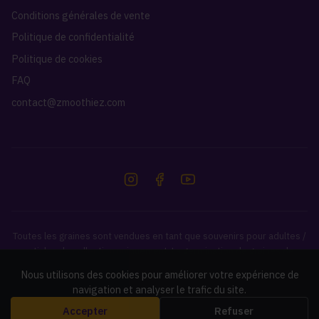
Conditions générales de vente
Politique de confidentialité
Politique de cookies
FAQ
contact@zmoothiez.com
Toutes les graines sont vendues en tant que souvenirs pour adultes /
articles de collection uniquement. La germination de graines de
cannabis est illégale dans de nombreux pays. Il est de votre
Nous utilisons des cookies pour améliorer votre expérience de
responsabilité de vérifier et de respecter les lois de votre pays.
navigation et analyser le trafic du site.
Accepter
Refuser