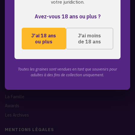
votre juridiction.
A PROPOS
Avez-vous 18 ans ou plus ?
ZmoothieZ propose des graines de cannabis premium pour les
collectionneurs exigeants. Genetiques d'exception, expedition
discrete, livraison mondiale.
J'ai 18 ans
J'ai moins
ou plus
de 18 ans
LIENS RAPIDES
Toutes les graines
A propos de nous
Toutes les graines sont vendues en tant que souvenirs pour
adultes à des fins de collection uniquement.
Blog
Contact
La Famille
Awards
Les Archives
MENTIONS LÉGALES