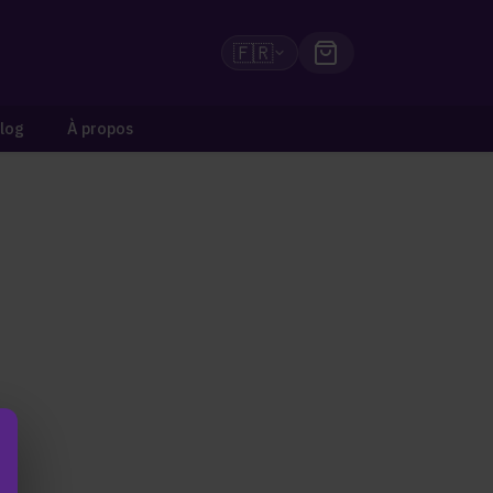
🇫🇷
log
À propos