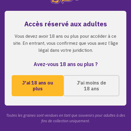
bonne voie.
Accès réservé aux adultes
Retour a l'accueil
Parcourir les graines
Vous devez avoir 18 ans ou plus pour accéder à ce
site. En entrant, vous confirmez que vous avez l’âge
légal dans votre juridiction.
Avez-vous 18 ans ou plus ?
J'ai 18 ans ou
J'ai moins de
plus
18 ans
A PROPOS
LIENS RAPI
Toutes les grai
ZmoothieZ propose des
graines de cannabis premium
A propos de nou
Toutes les graines sont vendues en tant que souvenirs pour adultes à des
pour les collectionneurs
fins de collection uniquement.
Blog
exigeants. Genetiques
Contact