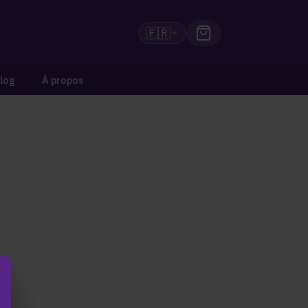
🇫🇷
log
À propos