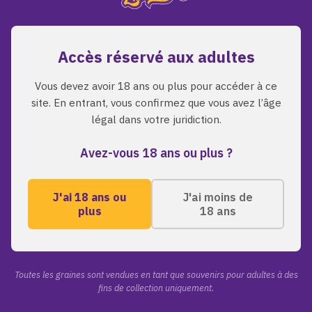
bonne voie.
Accès réservé aux adultes
Retour a l'accueil
Parcourir les graines
Vous devez avoir 18 ans ou plus pour accéder à ce
site. En entrant, vous confirmez que vous avez l’âge
légal dans votre juridiction.
Avez-vous 18 ans ou plus ?
J'ai 18 ans ou
J'ai moins de
plus
18 ans
A PROPOS
LIENS RAPI
Toutes les grai
ZmoothieZ propose des
graines de cannabis premium
A propos de nou
Toutes les graines sont vendues en tant que souvenirs pour adultes à des
pour les collectionneurs
fins de collection uniquement.
Blog
exigeants. Genetiques
Contact