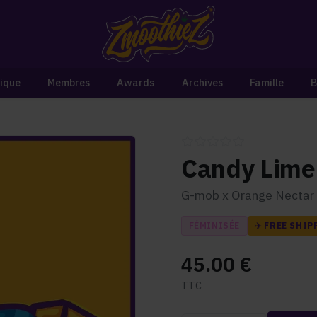
ique
Membres
Awards
Archives
Famille
B
Candy Lime
G-mob x Orange Nectar
FÉMINISÉE
✈️ FREE SHIP
45.00
€
TTC