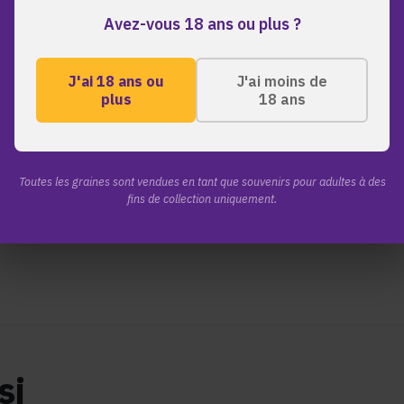
Avez-vous 18 ans ou plus ?
J'ai 18 ans ou
J'ai moins de
picés
orange
plus
18 ans
Toutes les graines sont vendues en tant que souvenirs pour adultes à des
fins de collection uniquement.
bral agréable évoluant vers une relaxation corporelle apaisante
si