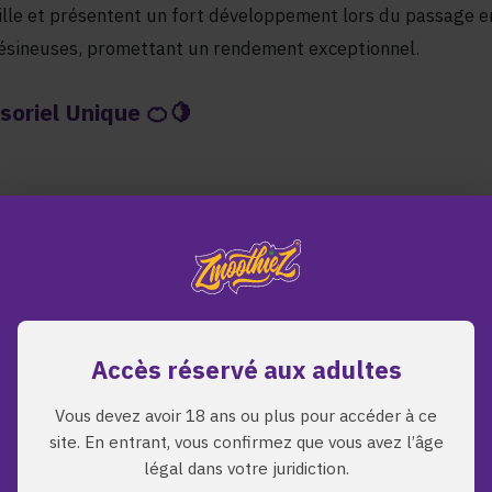
ille et présentent un fort développement lors du passage e
 résineuses, promettant un rendement exceptionnel.
soriel Unique 🍊🍋
s notes dominantes d’agrumes et de Diesel OG, complétées 
es. Vous serez également séduit par ses terpènes dominant
 Rendez-vous 😌💤
Accès réservé aux adultes
nt. Après un high très agréable, vous ressentirez un effet
Vous devez avoir 18 ans ou plus pour accéder à ce
ous apaiseront après une journée difficile.
site. En entrant, vous confirmez que vous avez l’âge
légal dans votre juridiction.