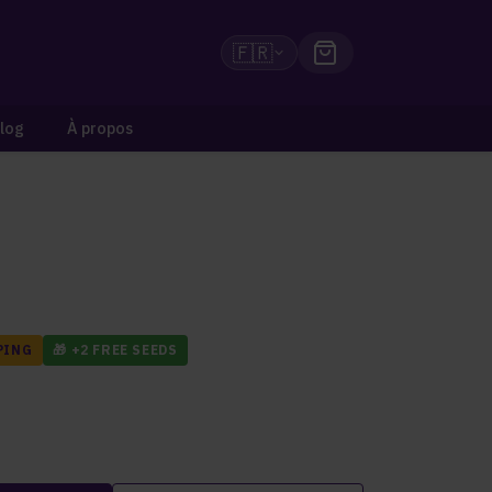
🇫🇷
log
À propos
PING
🎁 +2 FREE SEEDS